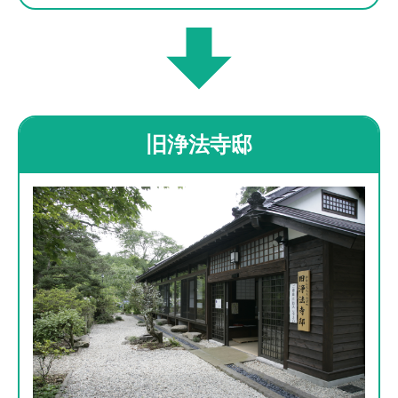
旧浄法寺邸