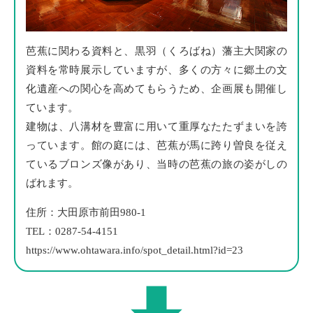
芭蕉に関わる資料と、黒羽（くろばね）藩主大関家の
資料を常時展示していますが、多くの方々に郷土の文
化遺産への関心を高めてもらうため、企画展も開催し
ています。
建物は、八溝材を豊富に用いて重厚なたたずまいを誇
っています。館の庭には、芭蕉が馬に跨り曽良を従え
ているブロンズ像があり、当時の芭蕉の旅の姿がしの
ばれます。
住所：大田原市前田980-1
TEL：0287-54-4151
https://www.ohtawara.info/spot_detail.html?id=23