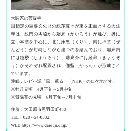
大関家の菩提寺。
国指定の重要文化財の総茅葺きが東を正面とする大雄
寺は、総門の両脇から廻廊（かいろう）が延び、奥に
立つ本堂を中心に、北に庫裏（くり）、南に禅堂（ぜ
んどう）が対峙しながら建つのを結んでおり、廻廊内
には鐘楼（しょうろう）、廻廊外には経蔵（きょうぞ
う）がそれぞれ配置され、伽藍（がらん）が形成され
ています。
連続テレビ小説「風、薫る」（NHK）のロケ地です。
牡丹見頃 4月下旬～5月中旬
紫陽花の見頃 6月下旬～7月中旬
住所：大田原市黒羽田町450
TEL：0287-54-0332
WEB
https://www.daiouji.or.jp/