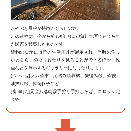
かやぶき屋根が特徴のくらしの館。
この建物は、今から約150年前に須賀川地区で建てられ
た民家を移築したものです。
建物のなかには昔の生活用具が展示され、当時の住ま
いと暮らしの移り変わりを見ることができるほか、絵
画などを展示するギャラリーになったりします。
[展 示 品] 大八荷車、足踏み脱穀機、俵編み機、荷鞍、
油搾り機、帳場格子など
[食 事] 地元産八溝朝霧手狩り手打ちそば、コロッケ定
食等