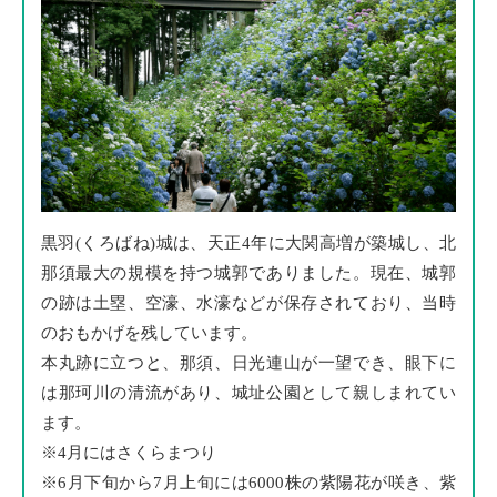
黒羽(くろばね)城は、天正4年に大関高増が築城し、北
那須最大の規模を持つ城郭でありました。現在、城郭
の跡は土塁、空濠、水濠などが保存されており、当時
のおもかげを残しています。
本丸跡に立つと、那須、日光連山が一望でき、眼下に
は那珂川の清流があり、城址公園として親しまれてい
ます。
4月にはさくらまつり
6月下旬から7月上旬には6000株の紫陽花が咲き、紫