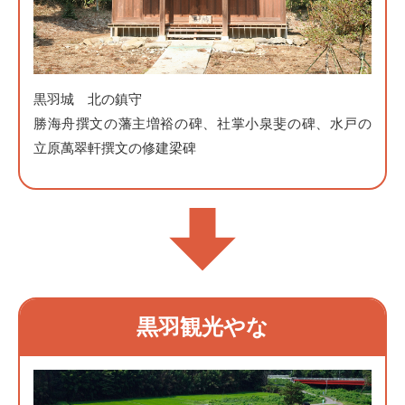
黒羽城 北の鎮守
勝海舟撰文の藩主増裕の碑、社掌小泉斐の碑、水戸の
立原萬翠軒撰文の修建梁碑
黒羽観光やな