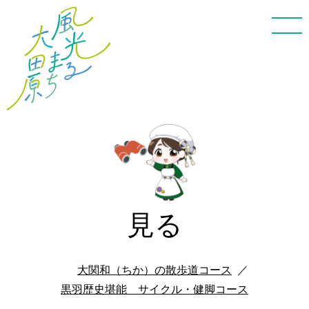
見る
大関和（ちか）の散歩道コース
黒羽歴史堪能 サイクル・健脚コース