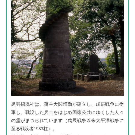
黒羽招魂社は、藩主大関増勤が建立し、戊辰戦争に従
軍し、戦没した兵士をはじめ国家公共にゆくした人々
の霊がまつられています（戊辰戦争以来太平洋戦争に
至る戦没者1983柱）。