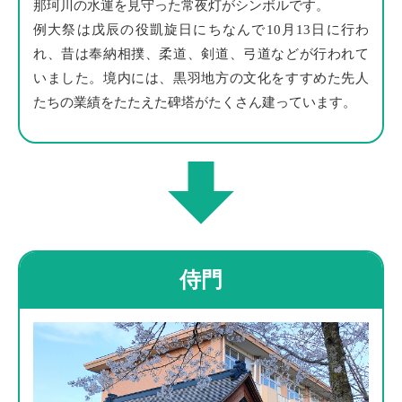
那珂川の水運を見守った常夜灯がシンボルです。
例大祭は戊辰の役凱旋日にちなんで10月13日に行わ
れ、昔は奉納相撲、柔道、剣道、弓道などが行われて
いました。境内には、黒羽地方の文化をすすめた先人
たちの業績をたたえた碑塔がたくさん建っています。
侍門