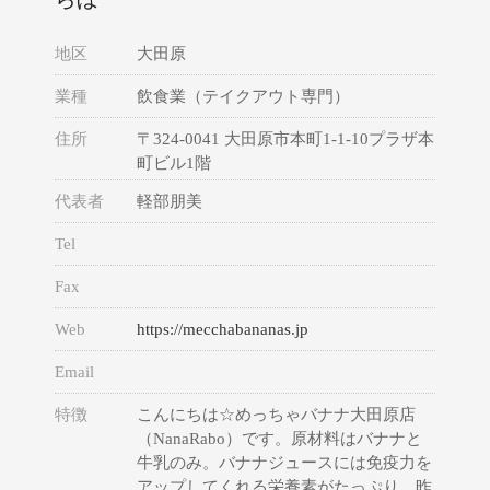
地区
大田原
業種
飲食業（テイクアウト専門）
住所
〒324-0041 大田原市本町1-1-10プラザ本
町ビル1階
代表者
軽部朋美
Tel
Fax
Web
https://mecchabananas.jp
Email
特徴
こんにちは☆めっちゃバナナ大田原店
（NanaRabo）です。原材料はバナナと
牛乳のみ。バナナジュースには免疫力を
アップしてくれる栄養素がたっぷり。昨