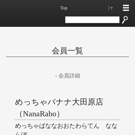
Top
Select Language
▼
会員一覧
- 会員詳細
めっちゃバナナ大田原店
（NanaRabo）
めっちゃばななおおたわらてん なな
らぼ