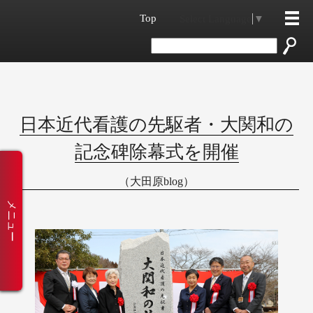
Top
Select Language
▼
日本近代看護の先駆者・大関和の
記念碑除幕式を開催
（大田原blog）
メニュー