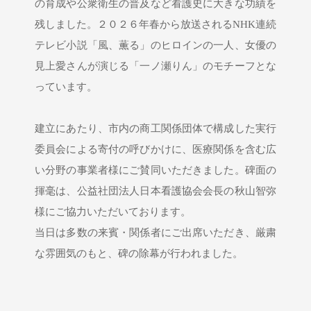
の育成や公衆衛生の普及など看護史に大きな功績を
残しました。２０２６年春から放送されるNHK連続
テレビ小説「風、薫る」のヒロインの一人、女優の
見上愛さんが演じる「一ノ瀬りん」のモチーフとな
っています。
建立にあたり、市内の商工関係団体で構成した実行
委員会による寄付の呼びかけに、医療関係を含む広
い分野の事業者様にご賛同いただきました。碑面の
揮毫は、公益社団法人日本看護協会会長の秋山智弥
様にご協力いただいております。
当日は多数の来賓・関係者にご出席いただき、厳粛
な雰囲気のもと、碑の除幕が行われました。