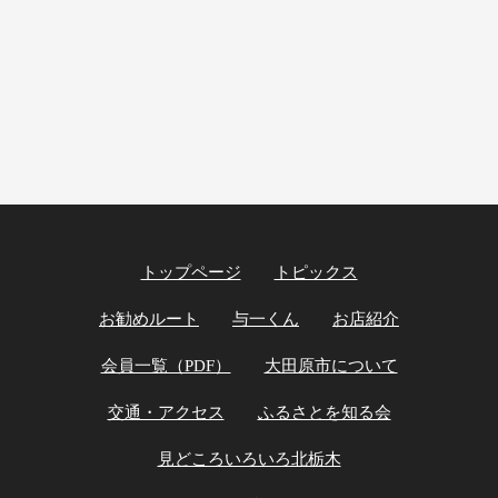
トップページ
トピックス
お勧めルート
与一くん
お店紹介
会員一覧（PDF）
大田原市について
交通・アクセス
ふるさとを知る会
見どころいろいろ北栃木