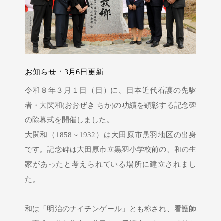
お知らせ：3月6日更新
令和８年３月１日（日）に、日本近代看護の先駆
者・大関和(おおぜき ちか)の功績を顕彰する記念碑
の除幕式を開催しました。
大関和（1858～1932）は大田原市黒羽地区の出身
です。記念碑は大田原市立黒羽小学校前の、和の生
家があったと考えられている場所に建立されまし
た。
和は「明治のナイチンゲール」とも称され、看護師