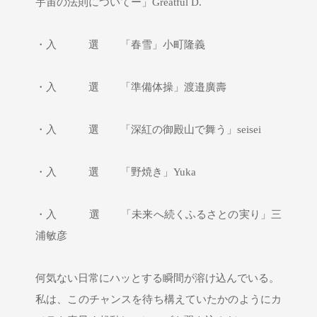
宇宙の法則についてー」Greatful D.
・入 選 「春雪」小町隆義
・入 選 「準備体操」渡邉廣壽
・入 選 「深紅の御殿山で舞う」seisei
・入 選 「野焼き」Yuka
・入 選 「未来へ続くふるさとの実り」三
浦敏彦
何気ない日常にハッとする瞬間が溶け込んでいる。
私は、このチャンスを待ち構えていたかのようにカ