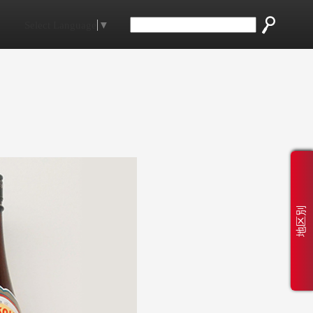
Select Language
▼
地区別