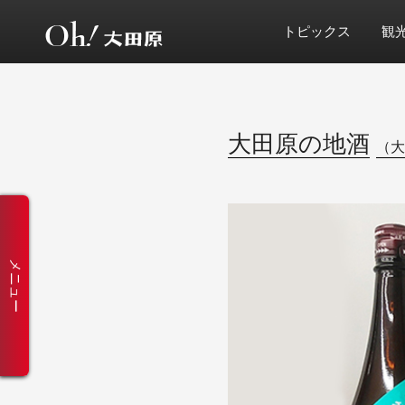
トピックス
観
大田原の地酒
（大
メニュー