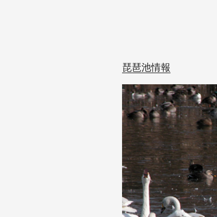
琵琶池情報