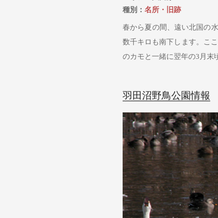
種別：
名所・旧跡
春から夏の間、遠い北国の水
数千キロも南下します。ここ
のカモと一緒に翌年の3月末
羽田沼野鳥公園情報