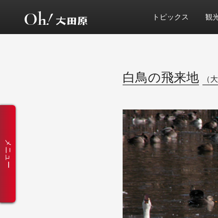
トピックス
観
白鳥の飛来地
（大
メニュー