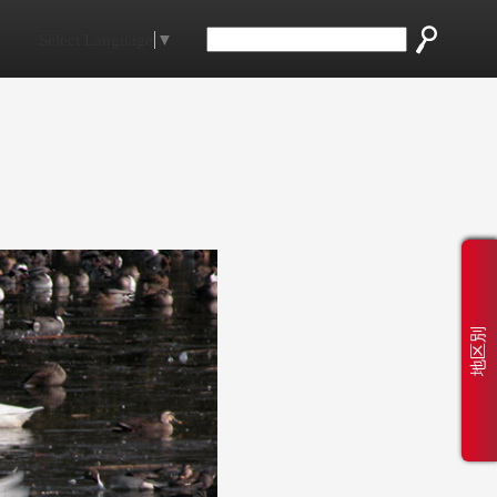
Select Language
▼
地区別