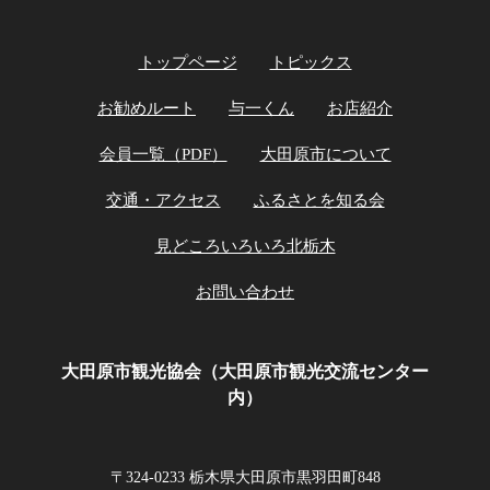
トップページ
トピックス
お勧めルート
与一くん
お店紹介
会員一覧（PDF）
大田原市について
交通・アクセス
ふるさとを知る会
見どころいろいろ北栃木
お問い合わせ
大田原市観光協会（大田原市観光交流センター
内）
〒324-0233 栃木県大田原市黒羽田町848