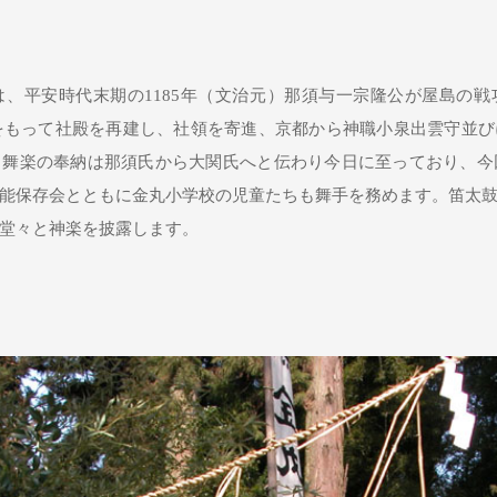
、平安時代末期の1185年（文治元）那須与一宗隆公が屋島の
杉をもって社殿を再建し、社領を寄進、京都から神職小泉出雲守並
舞楽の奉納は那須氏から大関氏へと伝わり今日に至っており、今
能保存会とともに金丸小学校の児童たちも舞手を務めます。笛太
堂々と神楽を披露します。