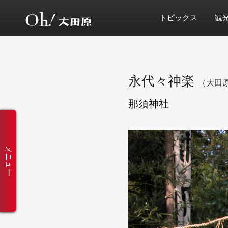
トピックス
観
永代々神楽
（大田
那須神社
メニュー