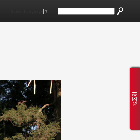
Select Language
▼
地区別