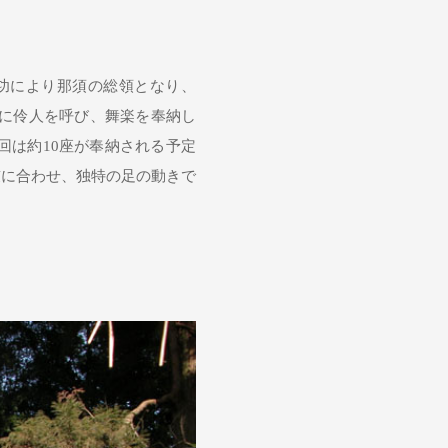
戦功により那須の総領となり、
びに伶人を呼び、舞楽を奉納し
回は約10座が奉納される予定
鼓に合わせ、独特の足の動きで