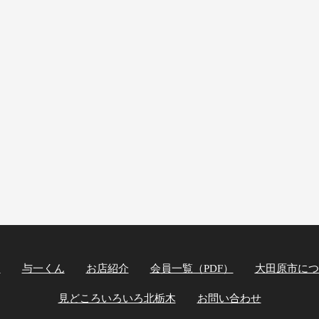
ト
与一くん
お店紹介
会員一覧（PDF）
大田原市につ
見どころいろいろ北栃木
お問い合わせ