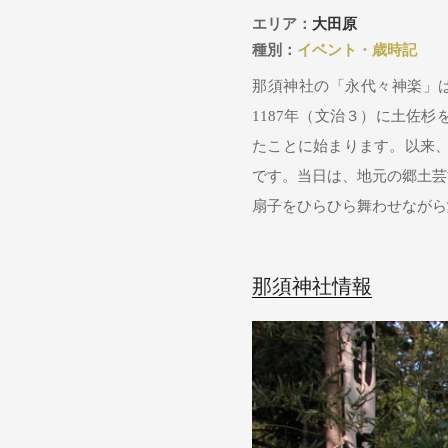
エリア：
大田原
種別：
イベント・歳時記
那須神社の「永代々神楽」は
1187年（文治３）に土佐
たことに始まります。以来、
です。当日は、地元の郷土芸
扇子をひらひら舞わせながら
那須神社情報