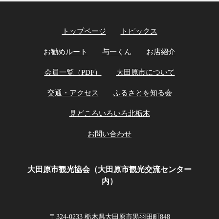
トップページ
トピックス
お勧めルート
与一くん
お店紹介
会員一覧（PDF）
大田原市について
交通・アクセス
ふるさとを知る会
見どころいろいろ北栃木
お問い合わせ
大田原市観光協会（大田原市観光交流センター
内）
〒324-0233 栃木県大田原市黒羽田町848