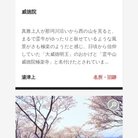
威徳院
真雅上人が那珂川沿いから西の山を見ると、
まるで霊牛がゆったりと臥せているような風
景がさも極楽のようだと感じ、日頃から信仰
していた「大威徳明王」のおかげと「霊牛山
威徳院極楽寺」と名付けたとされていま...
湯津上
名所・旧跡