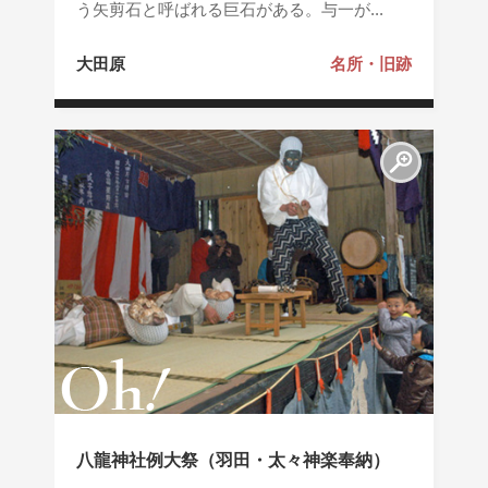
う矢剪石と呼ばれる巨石がある。与一が...
大田原
名所・旧跡
八龍神社例大祭（羽田・太々神楽奉納）