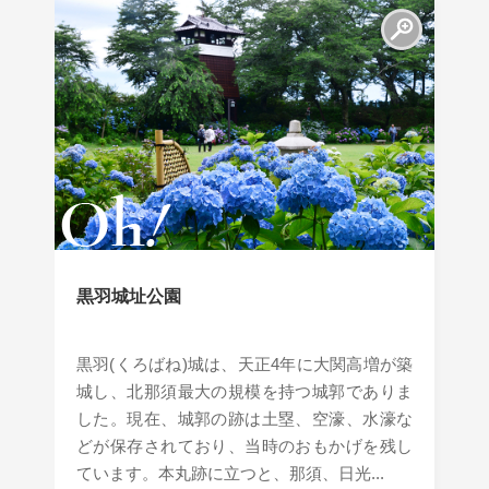
黒羽城址公園
黒羽(くろばね)城は、天正4年に大関高増が築
城し、北那須最大の規模を持つ城郭でありま
した。現在、城郭の跡は土塁、空濠、水濠な
どが保存されており、当時のおもかげを残し
ています。本丸跡に立つと、那須、日光...