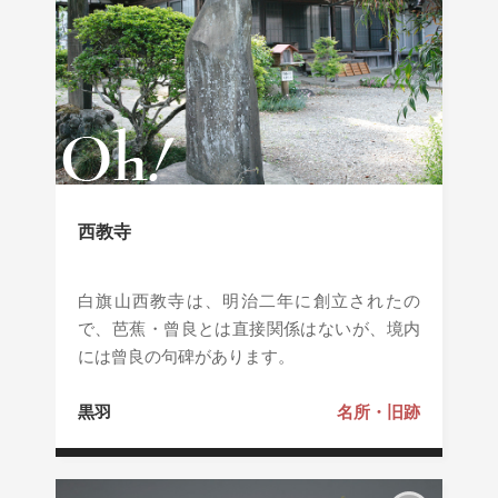
西教寺
白旗山西教寺は、明治二年に創立されたの
で、芭蕉・曾良とは直接関係はないが、境内
には曾良の句碑があります。
黒羽
名所・旧跡