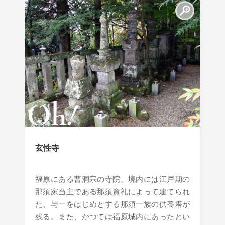
玄性寺
福原にある曹洞宗の寺院。境内には江戸期の
那須家当主である那須資礼によって建てられ
た、与一をはじめとする那須一族の供養塔が
残る。また、かつては福原城内にあったとい