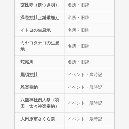
玄性寺（餅つき唄）
名所・旧跡
温泉神社（城鍬舞）
名所・旧跡
イトヨの生息地
名所・旧跡
ミヤコタナゴの生息
名所・旧跡
地
蛇尾川
名所・旧跡
那須神社
イベント・歳時記
雅楽奉納
イベント・歳時記
八龍神社例大祭（羽
イベント・歳時記
田・太々神楽奉納）
大田原市さくら祭
イベント・歳時記