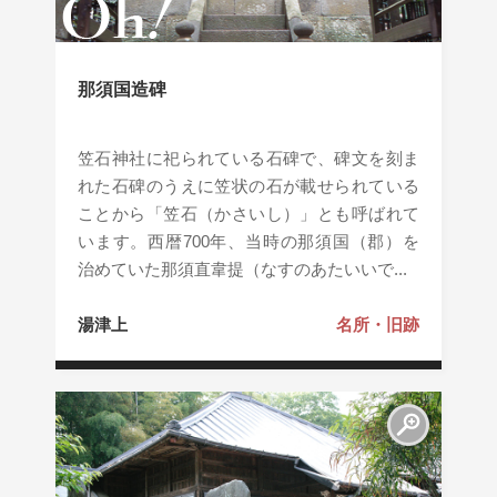
那須国造碑
笠石神社に祀られている石碑で、碑文を刻ま
れた石碑のうえに笠状の石が載せられている
ことから「笠石（かさいし）」とも呼ばれて
います。西暦700年、当時の那須国（郡）を
治めていた那須直韋提（なすのあたいいで...
湯津上
名所・旧跡