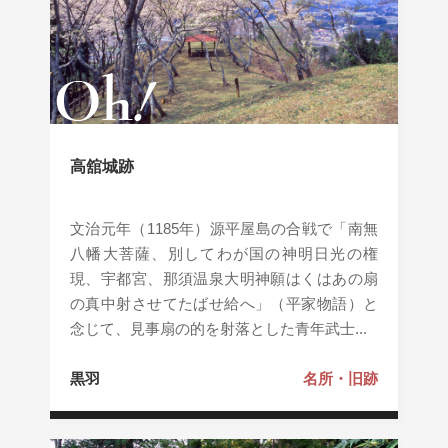
高舘城跡
文治元年（1185年）源平屋島の合戦で「南無
八幡大菩薩、別してわが国の神明日光の権
現、宇都宮、那須温泉大明神願はくはあの扇
の真中射させてたばせ給へ」（平家物語）と
念じて、見事扇の的を射落とした青年武士...
黒羽
名所・旧跡