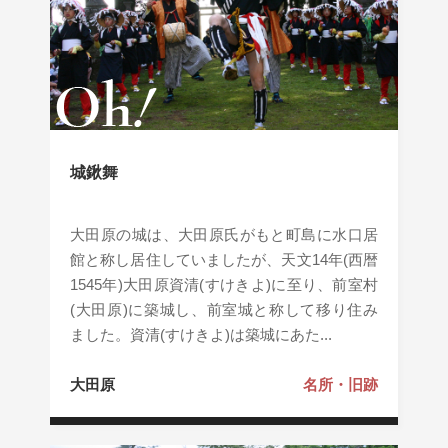
城鍬舞
大田原の城は、大田原氏がもと町島に水口居
館と称し居住していましたが、天文14年(西暦
1545年)大田原資清(すけきよ)に至り、前室村
(大田原)に築城し、前室城と称して移り住み
ました。資清(すけきよ)は築城にあた...
大田原
名所・旧跡