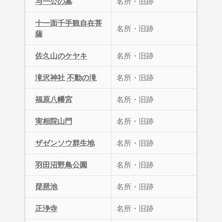
与一公の墓
名所・旧跡
十一面千手観自在菩
名所・旧跡
薩
佐久山のケヤキ
名所・旧跡
滝沢神社 不動の滝
名所・旧跡
福原八幡宮
名所・旧跡
実相院山門
名所・旧跡
ザゼンソウ群生地
名所・旧跡
羽田沼野鳥公園
名所・旧跡
琵琶池
名所・旧跡
正浄寺
名所・旧跡