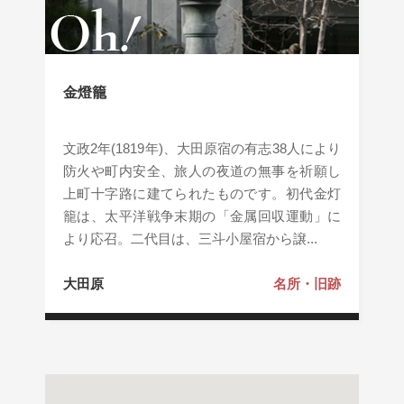
金燈籠
文政2年(1819年)、大田原宿の有志38人により
防火や町内安全、旅人の夜道の無事を祈願し
上町十字路に建てられたものです。初代金灯
籠は、太平洋戦争末期の「金属回収運動」に
より応召。二代目は、三斗小屋宿から譲...
大田原
名所・旧跡