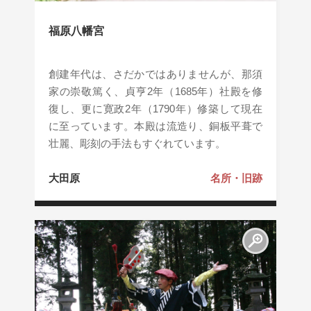
福原八幡宮
創建年代は、さだかではありませんが、那須
家の崇敬篤く、貞亨2年（1685年）社殿を修
復し、更に寛政2年（1790年）修築して現在
に至っています。本殿は流造り、銅板平葺で
壮麗、彫刻の手法もすぐれています。
大田原
名所・旧跡