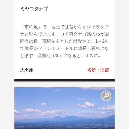
ミヤコタナゴ
「市の魚」で、地元では昔からオシャラクブ
ナと呼んでいます。コイ科タナゴ属のわが国
固有の種。藻類を主とした雑食性で、1～2年
で体長3～4センチメートルに成長し親魚にな
ります。産卵期（春）になると、オスに...
大田原
名所・旧跡