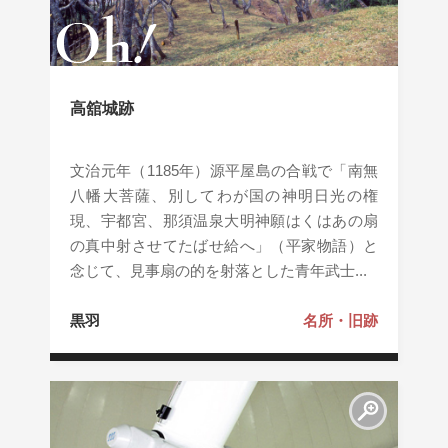
高舘城跡
文治元年（1185年）源平屋島の合戦で「南無
八幡大菩薩、別してわが国の神明日光の権
現、宇都宮、那須温泉大明神願はくはあの扇
の真中射させてたばせ給へ」（平家物語）と
念じて、見事扇の的を射落とした青年武士...
黒羽
名所・旧跡