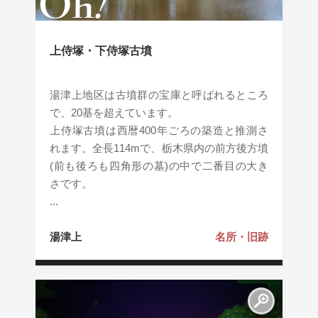
上侍塚・下侍塚古墳
湯津上地区は古墳群の宝庫と呼ばれるところ
で、20基を超えています。
上侍塚古墳は西暦400年ごろの築造と推測さ
れます。全長114mで、栃木県内の前方後方墳
(前も後ろも四角形の墓)の中で二番目の大き
さです。
...
湯津上
名所・旧跡