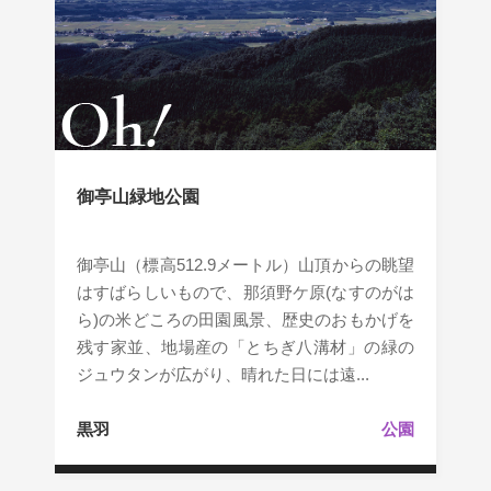
御亭山緑地公園
御亭山（標高512.9メートル）山頂からの眺望
はすばらしいもので、那須野ケ原(なすのがは
ら)の米どころの田園風景、歴史のおもかげを
残す家並、地場産の「とちぎ八溝材」の緑の
ジュウタンが広がり、晴れた日には遠...
黒羽
公園