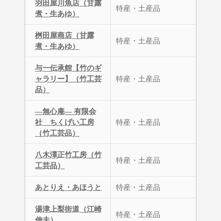
羽田屋川魚店（甘露
特産・土産品
煮・生あゆ）
桝田屋商店（甘露
特産・土産品
煮・生あゆ）
与一伝承館【竹のギ
ャラリー】（竹工芸
特産・土産品
品）
―無心庵― 有限会
社 ちくげい工房
特産・土産品
（竹工芸品）
八木澤正竹工房（竹
特産・土産品
工芸品）
あとりえ・あほうと
特産・土産品
湯津上梨街道（江崎
特産・土産品
伸夫）