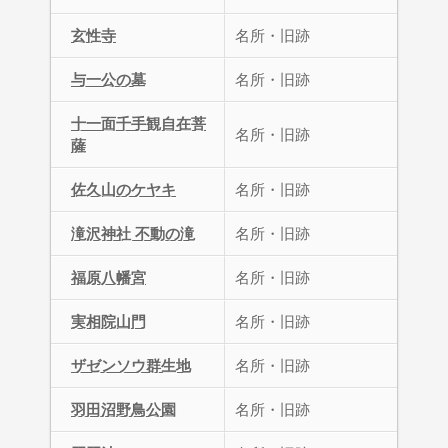
玄性寺
名所・旧跡
与一公の墓
名所・旧跡
十一面千手観自在菩
名所・旧跡
薩
佐久山のケヤキ
名所・旧跡
滝沢神社 不動の滝
名所・旧跡
福原八幡宮
名所・旧跡
実相院山門
名所・旧跡
ザゼンソウ群生地
名所・旧跡
羽田沼野鳥公園
名所・旧跡