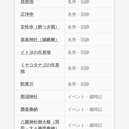
琵琶池
名所・旧跡
正浄寺
名所・旧跡
玄性寺（餅つき唄）
名所・旧跡
温泉神社（城鍬舞）
名所・旧跡
イトヨの生息地
名所・旧跡
ミヤコタナゴの生息
名所・旧跡
地
蛇尾川
名所・旧跡
那須神社
イベント・歳時記
雅楽奉納
イベント・歳時記
八龍神社例大祭（羽
イベント・歳時記
田・太々神楽奉納）