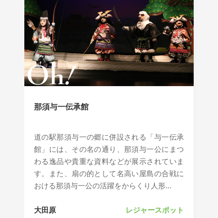
那須与一伝承館
道の駅那須与一の郷に併設される「与一伝承
館」には、その名の通り、那須与一公にまつ
わる逸品や貴重な資料などが展示されていま
す。また、扇の的として名高い屋島の合戦に
おける那須与一公の活躍をからくり人形...
大田原
レジャースポット