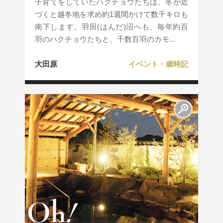
子育てをしていたハクチョウたちは、冬が近
づくと越冬地を求め約1週間かけて数千キロも
南下します。羽田(はんだ)沼へも、毎年約百
羽のハクチョウたちと、千数百羽のカモ...
大田原
イベント・歳時記